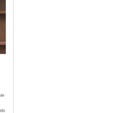
 de
ando