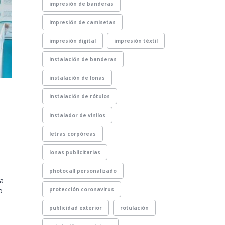
impresión de banderas
impresión de camisetas
impresión digital
impresión téxtil
instalación de banderas
instalación de lonas
instalación de rótulos
instalador de vinilos
letras corpóreas
lonas publicitarias
photocall personalizado
ea
o
protección coronavirus
publicidad exterior
rotulación