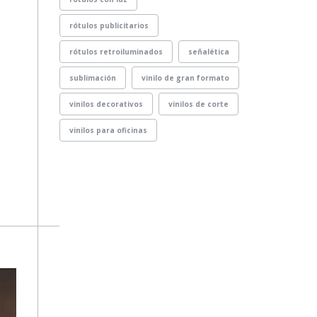
rótulos publicitarios
rótulos retroiluminados
señalética
sublimación
vinilo de gran formato
vinilos decorativos
vinilos de corte
vinilos para oficinas