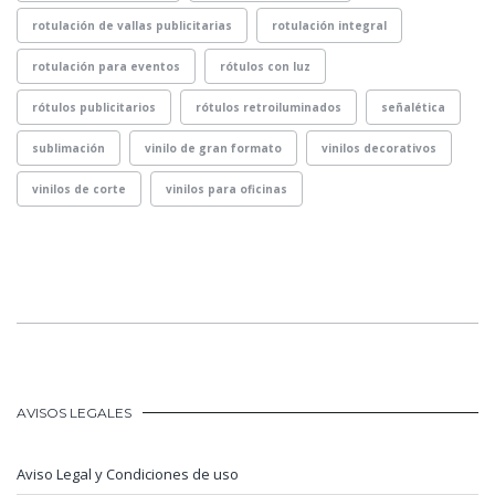
rotulación de vallas publicitarias
rotulación integral
rotulación para eventos
rótulos con luz
rótulos publicitarios
rótulos retroiluminados
señalética
sublimación
vinilo de gran formato
vinilos decorativos
vinilos de corte
vinilos para oficinas
AVISOS LEGALES
Aviso Legal y Condiciones de uso