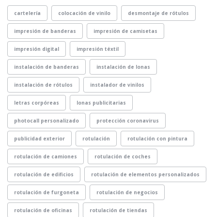
cartelería
colocación de vinilo
desmontaje de rótulos
impresión de banderas
impresión de camisetas
impresión digital
impresión téxtil
instalación de banderas
instalación de lonas
instalación de rótulos
instalador de vinilos
letras corpóreas
lonas publicitarias
photocall personalizado
protección coronavirus
publicidad exterior
rotulación
rotulación con pintura
rotulación de camiones
rotulación de coches
rotulación de edificios
rotulación de elementos personalizados
rotulación de furgoneta
rotulación de negocios
rotulación de oficinas
rotulación de tiendas