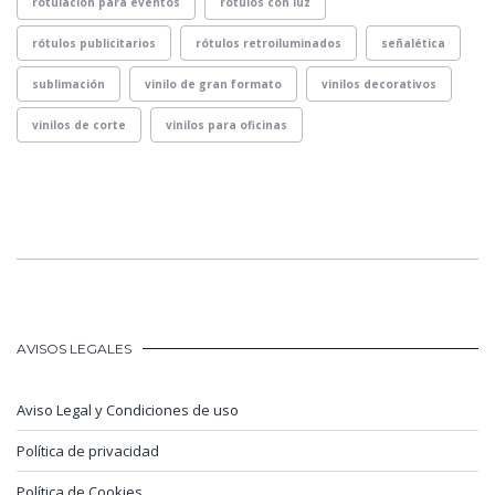
rotulación para eventos
rótulos con luz
rótulos publicitarios
rótulos retroiluminados
señalética
sublimación
vinilo de gran formato
vinilos decorativos
vinilos de corte
vinilos para oficinas
AVISOS LEGALES
Aviso Legal y Condiciones de uso
Política de privacidad
Política de Cookies