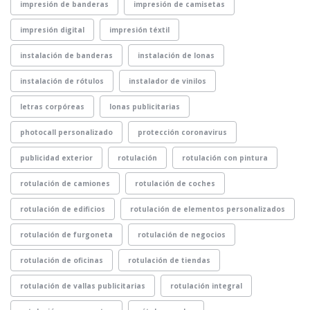
impresión de banderas
impresión de camisetas
impresión digital
impresión téxtil
instalación de banderas
instalación de lonas
instalación de rótulos
instalador de vinilos
letras corpóreas
lonas publicitarias
photocall personalizado
protección coronavirus
publicidad exterior
rotulación
rotulación con pintura
rotulación de camiones
rotulación de coches
rotulación de edificios
rotulación de elementos personalizados
rotulación de furgoneta
rotulación de negocios
rotulación de oficinas
rotulación de tiendas
rotulación de vallas publicitarias
rotulación integral