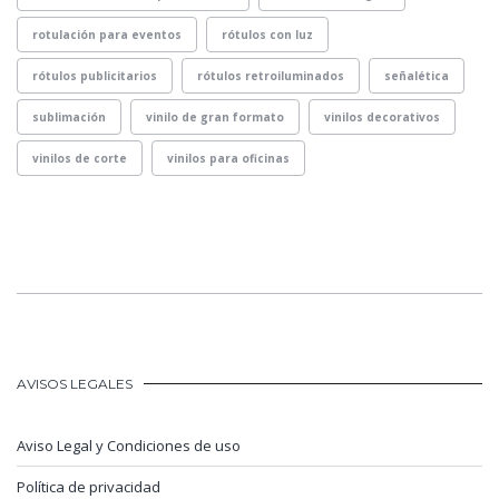
rotulación para eventos
rótulos con luz
rótulos publicitarios
rótulos retroiluminados
señalética
sublimación
vinilo de gran formato
vinilos decorativos
vinilos de corte
vinilos para oficinas
AVISOS LEGALES
Aviso Legal y Condiciones de uso
Política de privacidad