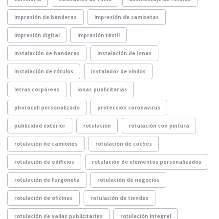
impresión de banderas
impresión de camisetas
impresión digital
impresión téxtil
instalación de banderas
instalación de lonas
instalación de rótulos
instalador de vinilos
letras corpóreas
lonas publicitarias
photocall personalizado
protección coronavirus
publicidad exterior
rotulación
rotulación con pintura
rotulación de camiones
rotulación de coches
rotulación de edificios
rotulación de elementos personalizados
rotulación de furgoneta
rotulación de negocios
rotulación de oficinas
rotulación de tiendas
rotulación de vallas publicitarias
rotulación integral