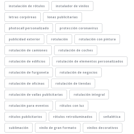
instalación de rótulos
instalador de vinilos
letras corpóreas
lonas publicitarias
photocall personalizado
protección coronavirus
publicidad exterior
rotulación
rotulación con pintura
rotulación de camiones
rotulación de coches
rotulación de edificios
rotulación de elementos personalizados
rotulación de furgoneta
rotulación de negocios
rotulación de oficinas
rotulación de tiendas
rotulación de vallas publicitarias
rotulación integral
rotulación para eventos
rótulos con luz
rótulos publicitarios
rótulos retroiluminados
señalética
sublimación
vinilo de gran formato
vinilos decorativos