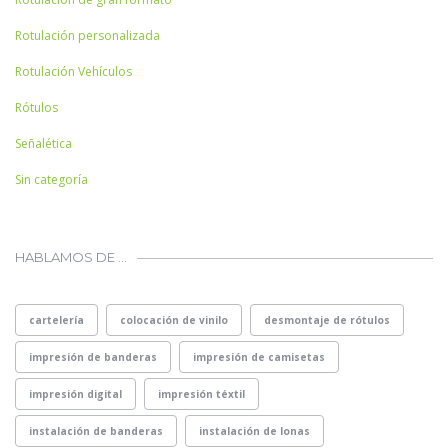
Rotulación personalizada
Rotulación Vehículos
Rótulos
Señalética
Sin categoría
HABLAMOS DE …
cartelería
colocación de vinilo
desmontaje de rótulos
impresión de banderas
impresión de camisetas
impresión digital
impresión téxtil
instalación de banderas
instalación de lonas