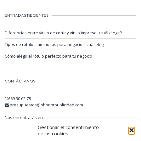
ENTRADAS RECIENTES
Diferencias entre vinilo de corte y vinilo impreso: ¿cuál elegir?
Tipos de rótulos luminosos para negocios: cuál elegir
Cómo elegir el rótulo perfecto para tu negocio
CONTÁCTANOS
669 90 02 78
presupuestos@ohprintpublicidad.com
Nos encontrarás en:
Avinguda Guatemala, 6
Gestionar el consentimiento
08740 Sant Andreu de la Barca
de las cookies
Barcelona