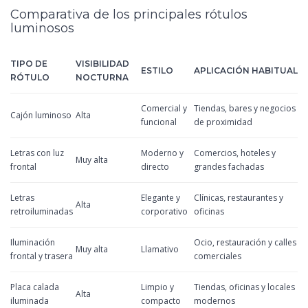
Comparativa de los principales rótulos
luminosos
TIPO DE
VISIBILIDAD
ESTILO
APLICACIÓN HABITUAL
RÓTULO
NOCTURNA
Comercial y
Tiendas, bares y negocios
Cajón luminoso
Alta
funcional
de proximidad
Letras con luz
Moderno y
Comercios, hoteles y
Muy alta
frontal
directo
grandes fachadas
Letras
Elegante y
Clínicas, restaurantes y
Alta
retroiluminadas
corporativo
oficinas
Iluminación
Ocio, restauración y calles
Muy alta
Llamativo
frontal y trasera
comerciales
Placa calada
Limpio y
Tiendas, oficinas y locales
Alta
iluminada
compacto
modernos