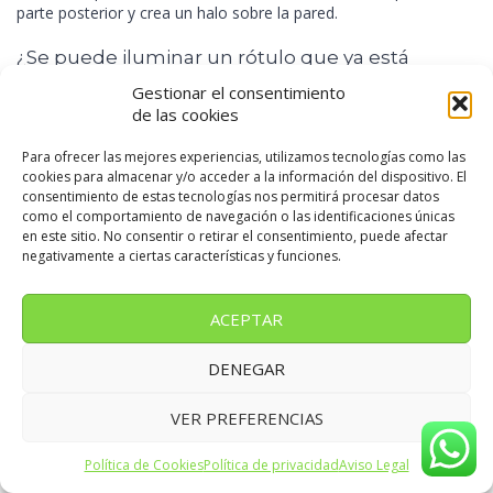
parte posterior y crea un halo sobre la pared.
¿Se puede iluminar un rótulo que ya está
instalado?
Gestionar el consentimiento
de las cookies
En algunos casos sí. Puede añadirse iluminación exterior o
aprovechar la estructura existente, siempre que se encuentre en
Para ofrecer las mejores experiencias, utilizamos tecnologías como las
buenas condiciones y permita realizar la adaptación con
cookies para almacenar y/o acceder a la información del dispositivo. El
seguridad.
consentimiento de estas tecnologías nos permitirá procesar datos
como el comportamiento de navegación o las identificaciones únicas
¿Puede reproducirse cualquier logotipo?
en este sitio. No consentir o retirar el consentimiento, puede afectar
negativamente a ciertas características y funciones.
La mayoría de los logotipos pueden adaptarse, pero los trazos
excesivamente finos, los detalles pequeños y los degradados
ACEPTAR
complejos pueden necesitar ajustes.
Antes de fabricar, conviene preparar el diseño para el material y
DENEGAR
el sistema de iluminación seleccionados.
VER PREFERENCIAS
¿Cuánto tarda la fabricación?
Política de Cookies
Política de privacidad
Aviso Legal
El plazo depende de las dimensiones, los materiales, la