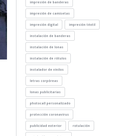
impresión de banderas
impresión de camisetas
impresión digital
impresión téxtil
instalación de banderas
instalación de lonas
instalación de rótulos
instalador de vinilos
letras corpóreas
lonas publicitarias
photocall personalizado
protección coronavirus
publicidad exterior
rotulación