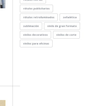
rótulos publicitarios
rótulos retroiluminados
señalética
sublimación
vinilo de gran formato
vinilos decorativos
vinilos de corte
vinilos para oficinas