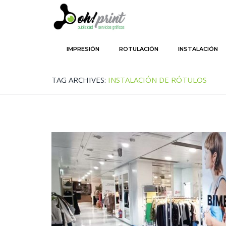
SKIP TO PRIMARY CONTENT
SKIP TO SECONDARY CONTENT
IMPRESIÓN
ROTULACIÓN
INSTALACIÓN
MAIN MENU
TAG ARCHIVES:
INSTALACIÓN DE RÓTULOS