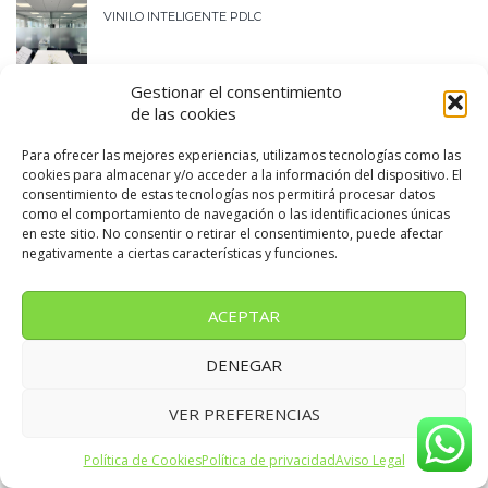
VINILO INTELIGENTE PDLC
Gestionar el consentimiento
PRECINTO DE GARANTÍA PARA PALILLOS CHINOS
de las cookies
Para ofrecer las mejores experiencias, utilizamos tecnologías como las
cookies para almacenar y/o acceder a la información del dispositivo. El
consentimiento de estas tecnologías nos permitirá procesar datos
PALILLOS CON BANDERITA PARA HAMBURGUESAS
como el comportamiento de navegación o las identificaciones únicas
en este sitio. No consentir o retirar el consentimiento, puede afectar
negativamente a ciertas características y funciones.
ACEPTAR
TRABAJOS RECIENTES
DENEGAR
Diferencias entre vinilo de corte y vinilo impreso: ¿cuál elegir?
VER PREFERENCIAS
Tipos de rótulos luminosos para negocios: cuál elegir
Cómo elegir el rótulo perfecto para tu negocio
Política de Cookies
Política de privacidad
Aviso Legal