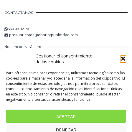
CONTÁCTANOS
669 90 02 78
presupuestos@ohprintpublicidad.com
Nos encontrarás en:
Avinguda Guatemala, 6
Gestionar el consentimiento
08740 Sant Andreu de la Barca
de las cookies
Barcelona
Para ofrecer las mejores experiencias, utilizamos tecnologías como las
cookies para almacenar y/o acceder a la información del dispositivo. El
consentimiento de estas tecnologías nos permitirá procesar datos
OH! PRINT PUBLICIDAD
como el comportamiento de navegación o las identificaciones únicas
en este sitio. No consentir o retirar el consentimiento, puede afectar
negativamente a ciertas características y funciones.
Somos una empresa líder de rotulación online situada en Sant
Andreu de la Barca
ACEPTAR
DENEGAR