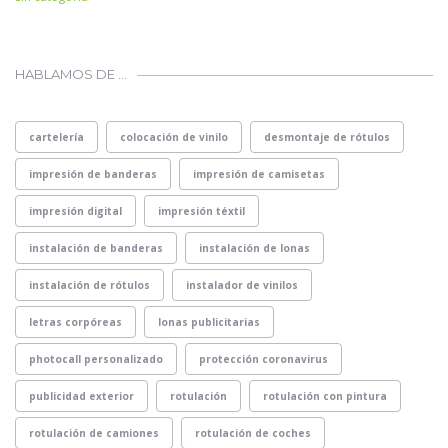
HABLAMOS DE …
cartelería
colocación de vinilo
desmontaje de rótulos
impresión de banderas
impresión de camisetas
impresión digital
impresión téxtil
instalación de banderas
instalación de lonas
instalación de rótulos
instalador de vinilos
letras corpóreas
lonas publicitarias
photocall personalizado
protección coronavirus
publicidad exterior
rotulación
rotulación con pintura
rotulación de camiones
rotulación de coches