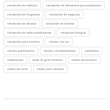
rotulación de edificios
rotulación de elementos personalizados
rotulación de furgoneta
rotulación de negocios
rotulación de oficinas
rotulación de tiendas
rotulación de vallas publicitarias
rotulación integral
rotulación para eventos
rótulos con luz
rótulos publicitarios
rótulos retroiluminados
señalética
sublimación
vinilo de gran formato
vinilos decorativos
vinilos de corte
vinilos para oficinas