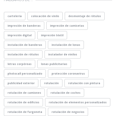
cartelería
colocación de vinilo
desmontaje de rótulos
impresión de banderas
impresión de camisetas
impresión digital
impresión téxtil
instalación de banderas
instalación de lonas
instalación de rótulos
instalador de vinilos
letras corpóreas
lonas publicitarias
photocall personalizado
protección coronavirus
publicidad exterior
rotulación
rotulación con pintura
rotulación de camiones
rotulación de coches
rotulación de edificios
rotulación de elementos personalizados
rotulación de furgoneta
rotulación de negocios