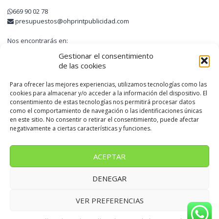
669 90 02 78
presupuestos@ohprintpublicidad.com
Nos encontrarás en:
Avinguda Guatemala, 6
Gestionar el consentimiento
08740 Sant Andreu de la Barca
de las cookies
Barcelona
Para ofrecer las mejores experiencias, utilizamos tecnologías como las
cookies para almacenar y/o acceder a la información del dispositivo. El
consentimiento de estas tecnologías nos permitirá procesar datos
OH! PRINT PUBLICIDAD
como el comportamiento de navegación o las identificaciones únicas
en este sitio. No consentir o retirar el consentimiento, puede afectar
negativamente a ciertas características y funciones.
Somos una empresa líder de rotulación online situada en Sant
Andreu de la Barca
ACEPTAR
DENEGAR
Oh! Print Publicidad
VER PREFERENCIAS