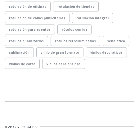
rotulación de oficinas
rotulación de tiendas
rotulación de vallas publicitarias
rotulación integral
rotulación para eventos
rótulos con luz
rótulos publicitarios
rótulos retroiluminados
señalética
sublimación
vinilo de gran formato
vinilos decorativos
vinilos de corte
vinilos para oficinas
AVISOS LEGALES