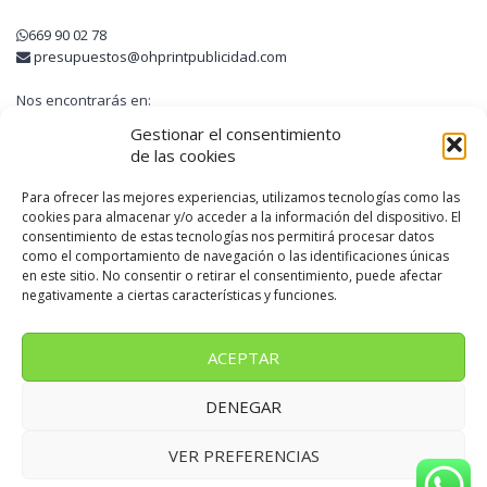
669 90 02 78
presupuestos@ohprintpublicidad.com
Nos encontrarás en:
Avinguda Guatemala, 6
Gestionar el consentimiento
08740 Sant Andreu de la Barca
de las cookies
Barcelona
Para ofrecer las mejores experiencias, utilizamos tecnologías como las
cookies para almacenar y/o acceder a la información del dispositivo. El
consentimiento de estas tecnologías nos permitirá procesar datos
OH! PRINT PUBLICIDAD
como el comportamiento de navegación o las identificaciones únicas
en este sitio. No consentir o retirar el consentimiento, puede afectar
negativamente a ciertas características y funciones.
Somos una empresa líder de rotulación online situada en Sant
Andreu de la Barca
ACEPTAR
DENEGAR
Oh! Print Publicidad
VER PREFERENCIAS