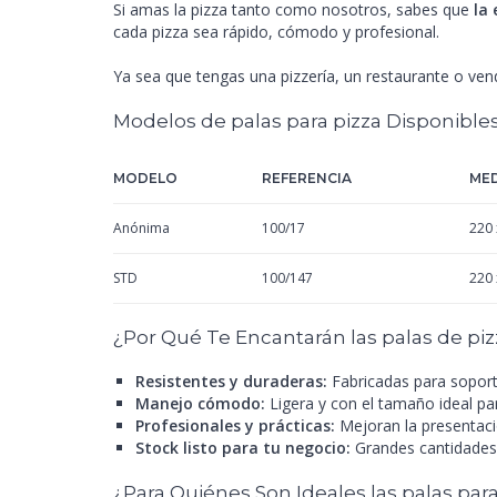
Si amas la pizza tanto como nosotros, sabes que
la
cada pizza sea rápido, cómodo y profesional.
Ya sea que tengas una pizzería, un restaurante o vend
Modelos de palas para pizza Disponible
MODELO
REFERENCIA
MED
Anónima
100/17
220 
STD
100/147
220 
¿Por Qué Te Encantarán las palas de piz
Resistentes y duraderas:
Fabricadas para soporta
Manejo cómodo:
Ligera y con el tamaño ideal par
Profesionales y prácticas:
Mejoran la presentació
Stock listo para tu negocio:
Grandes cantidades 
¿Para Quiénes Son Ideales las palas para