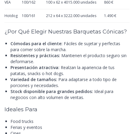
VEA
100/162
100 x 62 x 40
15.000 unidades
860 €
Hotdog
100/161
212 x 64 x 32
22.000 unidades
1.490 €
¿Por Qué Elegir Nuestras Barquetas Cónicas?
Cómodas para el cliente:
Fáciles de sujetar y perfectas
para comer sobre la marcha.
Resistentes y prácticas:
Mantienen el producto seguro sin
deformarse.
Presentación atractiva:
Realzan la apariencia de tus
patatas, snacks o hot dogs.
Variedad de tamaños:
Para adaptarse a todo tipo de
porciones y necesidades.
Stock disponible para grandes pedidos:
Ideal para
negocios con alto volumen de ventas.
Ideales Para
Food trucks
Ferias y eventos
Cines