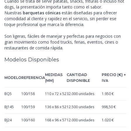
Cuando se trata de servir patatas, snacks, frituras o incluso hot
dogs, la presentación importa tanto como el sabor.
Nuestras
barquetas cónicas
están diseñadas para ofrecer
comodidad al cliente y rapidez en el servicio, sin perder ese
toque profesional que marca la diferencia.
Son ligeras, fáciles de manejar y perfectas para negocios con
gran movimiento como food trucks, ferias, eventos, cines o
restaurantes de comida rápida.
Modelos Disponibles
MEDIDAS
CANTIDAD
PRECIO (€) +
MODELO
REFERENCIA
(MM)
DISPONIBLE
IVA
BQ5
100/158
110 x 72 x 52
32.000 unidades
1.950 €
BJ145
100/159
136 x 86 x 52
12.500 unidades
998,50 €
BJ24
100/160
168 x 96 x 57
12.000 unidades
1.020 €