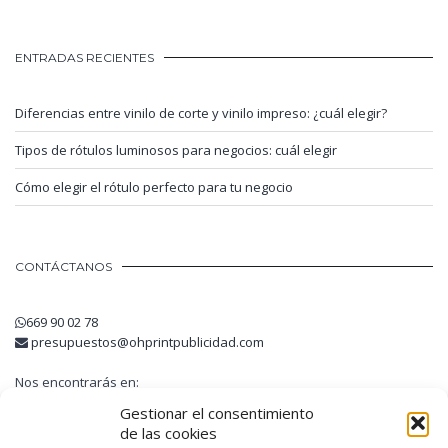
ENTRADAS RECIENTES
Diferencias entre vinilo de corte y vinilo impreso: ¿cuál elegir?
Tipos de rótulos luminosos para negocios: cuál elegir
Cómo elegir el rótulo perfecto para tu negocio
CONTÁCTANOS
669 90 02 78
presupuestos@ohprintpublicidad.com
Nos encontrarás en:
Avinguda Guatemala, 6
Gestionar el consentimiento
08740 Sant Andreu de la Barca
de las cookies
Barcelona